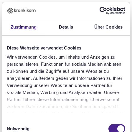
Skip to main content
DE
EN
Zustimmung
Details
Über Cookies
Diese Webseite verwendet Cookies
uci kinowelt
Wir verwenden Cookies, um Inhalte und Anzeigen zu
Full Service and
personalisieren, Funktionen für soziale Medien anbieten
zu können und die Zugriffe auf unsere Website zu
analysieren. Außerdem geben wir Informationen zu Ihrer
Solutions for the
to see you here!
Verwendung unserer Website an unsere Partner für
soziale Medien, Werbung und Analysen weiter. Unsere
cinema
Partner führen diese Informationen möglicherweise mit
weiteren Daten zusammen, die Sie ihnen bereitgestellt
haben oder die sie im Rahmen Ihrer Nutzung der Dienste
Engineering Dreams
gesammelt haben.
Einwilligungsauswahl
Notwendig