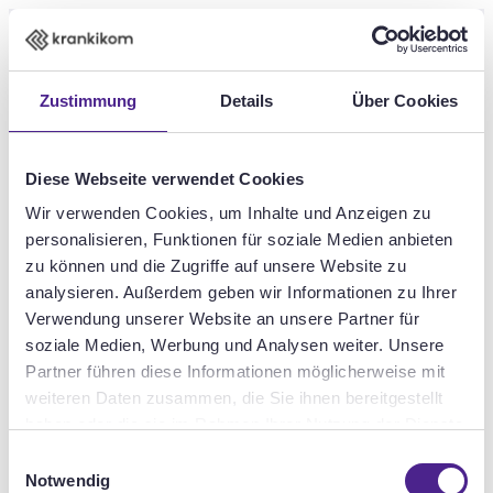
Skip to main content
DE
EN
Zustimmung
Details
Über Cookies
Diese Webseite verwendet Cookies
Revamping internal
Wir verwenden Cookies, um Inhalte und Anzeigen zu
personalisieren, Funktionen für soziale Medien anbieten
zu können und die Zugriffe auf unsere Website zu
communication:
analysieren. Außerdem geben wir Informationen zu Ihrer
to see you here!
Verwendung unserer Website an unsere Partner für
Employee apps
soziale Medien, Werbung und Analysen weiter. Unsere
Partner führen diese Informationen möglicherweise mit
increase efficiency in
weiteren Daten zusammen, die Sie ihnen bereitgestellt
haben oder die sie im Rahmen Ihrer Nutzung der Dienste
companies
gesammelt haben.
Einwilligungsauswahl
Notwendig