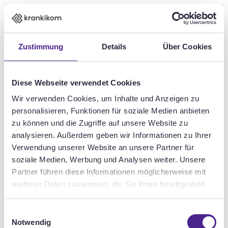
Skip to main content
DE
EN
Zustimmung
Details
Über Cookies
Diese Webseite verwendet Cookies
personal, efficient & sustainable
Wir verwenden Cookies, um Inhalte und Anzeigen zu
Individualise
personalisieren, Funktionen für soziale Medien anbieten
zu können und die Zugriffe auf unsere Website zu
analysieren. Außerdem geben wir Informationen zu Ihrer
customer contact
to see you here!
Verwendung unserer Website an unsere Partner für
soziale Medien, Werbung und Analysen weiter. Unsere
with the ibexa Digital
Partner führen diese Informationen möglicherweise mit
weiteren Daten zusammen, die Sie ihnen bereitgestellt
Experience Platform.
haben oder die sie im Rahmen Ihrer Nutzung der Dienste
gesammelt haben.
Einwilligungsauswahl
Notwendig