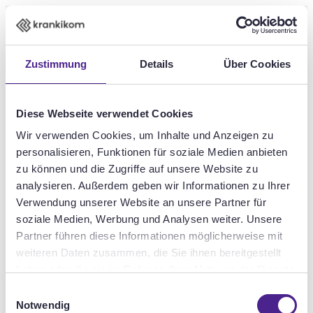
Zum Hauptinhalt springen
DE
EN
Zustimmung
Details
Über Cookies
Diese Webseite verwendet Cookies
safety first
Wir verwenden Cookies, um Inhalte und Anzeigen zu
Datenschutzerklärung
personalisieren, Funktionen für soziale Medien anbieten
zu können und die Zugriffe auf unsere Website zu
analysieren. Außerdem geben wir Informationen zu Ihrer
, dass du hier bist!
Verwendung unserer Website an unsere Partner für
soziale Medien, Werbung und Analysen weiter. Unsere
Partner führen diese Informationen möglicherweise mit
weiteren Daten zusammen, die Sie ihnen bereitgestellt
haben oder die sie im Rahmen Ihrer Nutzung der Dienste
gesammelt haben.
Einwilligungsauswahl
Notwendig